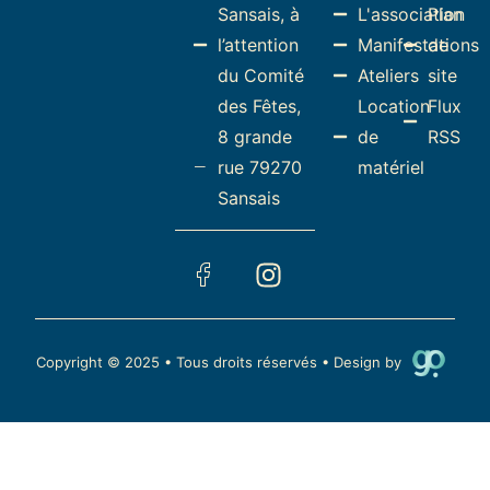
Sansais, à
L'association
Plan
l’attention
Manifestations
de
du Comité
Ateliers
site
des Fêtes,
Location
Flux
8 grande
de
RSS
rue 79270
matériel
Sansais
Copyright © 2025 • Tous droits réservés • Design by